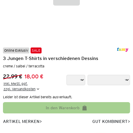
Online Exklusiv
SALE
3 Jungen T-Shirts in verschiedenen Dessins
creme / salbei / terracotta
22,99 €
18,00 €
Vorheriger Preis:
Neuer Preis:
inkl. MwSt. ggf.

zzgl. Versandkosten
Leider ist dieser Artikel bereits ausverkauft.
In den Warenkorb
ARTIKEL MERKEN
GUT KOMBINIERT