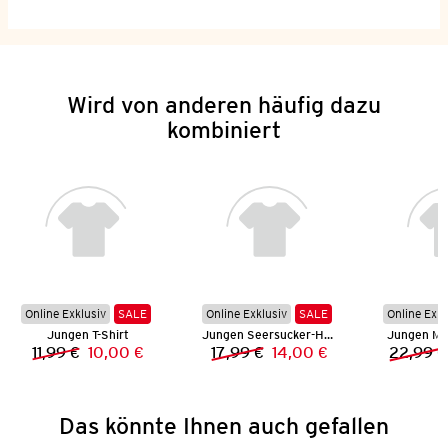
Wird von anderen häufig dazu
kombiniert
Online Exklusiv
SALE
Online Exklusiv
SALE
Online Exkl
Jungen T-Shirt
Jungen Seersucker-Hemd
Jungen Mu
11,99 €
10,00 €
17,99 €
14,00 €
22,99 €
Vorheriger Preis:
Neuer Preis:
Vorheriger Preis:
Neuer Preis:
Das könnte Ihnen auch gefallen