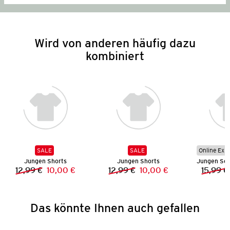
Wird von anderen häufig dazu
kombiniert
SALE
SALE
Online Exkl
Jungen Shorts
Jungen Shorts
12,99 €
10,00 €
12,99 €
10,00 €
15,99 €
Vorheriger Preis:
Neuer Preis:
Vorheriger Preis:
Neuer Preis:
Das könnte Ihnen auch gefallen