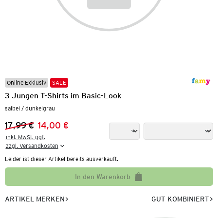
Online Exklusiv
SALE
3 Jungen T-Shirts im Basic-Look
salbei / dunkelgrau
17,99 €
14,00 €
Vorheriger Preis:
Neuer Preis:
inkl. MwSt. ggf.

zzgl. Versandkosten
Leider ist dieser Artikel bereits ausverkauft.
In den Warenkorb
ARTIKEL MERKEN
GUT KOMBINIERT