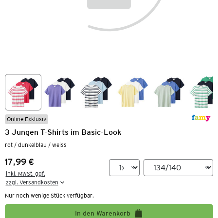
Online Exklusiv
3 Jungen T-Shirts im Basic-Look
rot / dunkelblau / weiss
17,99 €
Preis:
inkl. MwSt. ggf.

zzgl. Versandkosten
Nur noch wenige Stück verfügbar.
In den Warenkorb