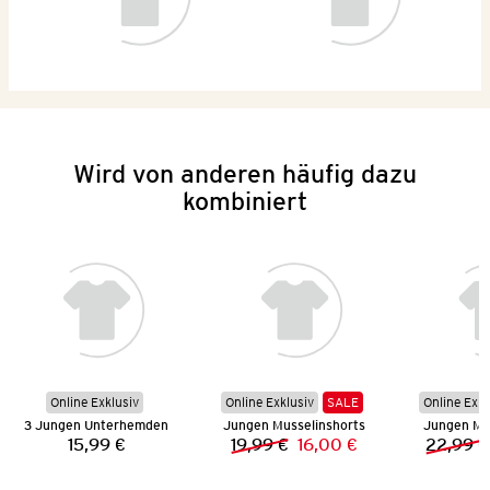
Wird von anderen häufig dazu
kombiniert
Online Exklusiv
Online Exklusiv
SALE
Online Exkl
3 Jungen Unterhemden
Jungen Musselinshorts
Jungen Mu
15,99 €
19,99 €
16,00 €
22,99 €
Preis:
Vorheriger Preis:
Neuer Preis: