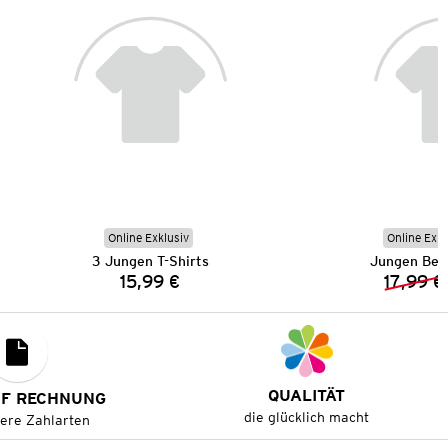
Online Exklusiv
Online Exkl
3 Jungen T-Shirts
Jungen Ber
15,99 €
17,99 €
Preis:
QUALITÄT
UF RECHNUNG
die glücklich macht
tere Zahlarten