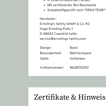
In unterschiedlichen Farben
Mit zertifizierter Bio-Baumwolle
Schadstoffgeprüft nach "OEKO-TEX®"
Hersteller:
Ernsting's family GmbH & Co. KG
Hugo-Ernsting-Platz 1
D-48653 Coesfeld-Lette
service@ernstings-family.com
Design
:
Basic
Besonderheit
:
Mehrfachpack
Optik
:
Unifarben
Artikelnummer
:
8628130292
Zertifikate & Hinweis