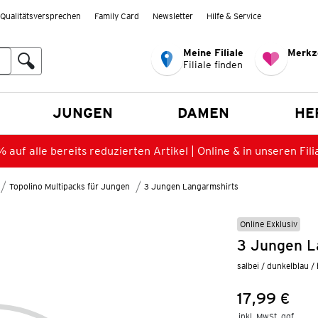
Qualitätsversprechen
Family Card
Newsletter
Hilfe & Service
Meine Filiale
Merkz
Filiale finden
en
JUNGEN
DAMEN
HE
 auf alle bereits reduzierten Artikel | Online & in unseren Fili
Topolino Multipacks für Jungen
3 Jungen Langarmshirts
Online Exklusiv
3 Jungen L
salbei / dunkelblau /
17,99 €
Preis:
inkl. MwSt. ggf.
