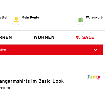
ettel
Mein Konto
Warenkorb
RREN
WOHNEN
% SALE
alen
angarmshirts im Basic-Look
 hellgrau