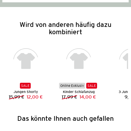
Wird von anderen häufig dazu
kombiniert
SALE
Online Exklusiv
SALE
Jungen Shorty
Kinder Schlafanzug
3 Jung
15,99 €
12,00 €
17,99 €
14,00 €
9,
Vorheriger Preis:
Neuer Preis:
Vorheriger Preis:
Neuer Preis:
Das könnte Ihnen auch gefallen