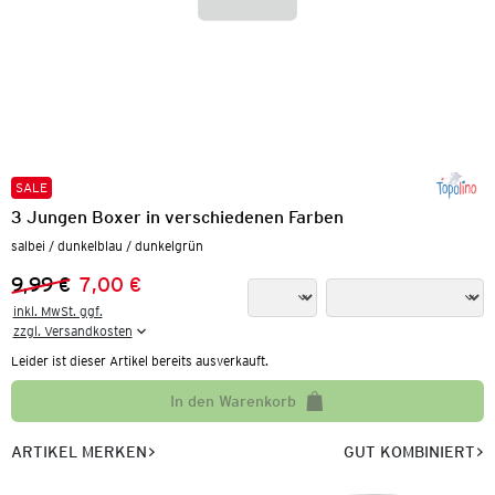
SALE
3 Jungen Boxer in verschiedenen Farben
salbei / dunkelblau / dunkelgrün
9,99 €
7,00 €
Vorheriger Preis:
Neuer Preis:
inkl. MwSt. ggf.

zzgl. Versandkosten
Leider ist dieser Artikel bereits ausverkauft.
In den Warenkorb
ARTIKEL MERKEN
GUT KOMBINIERT