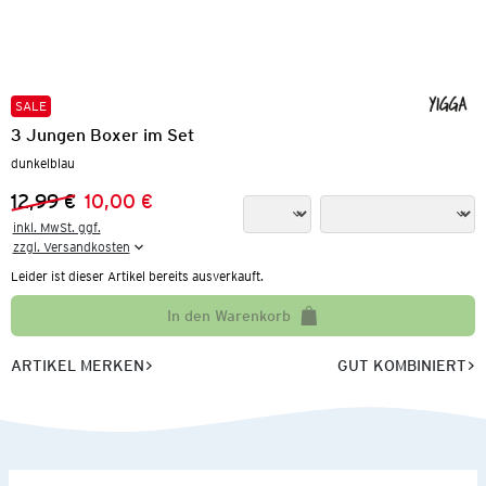
SALE
3 Jungen Boxer im Set
dunkelblau
12,99 €
10,00 €
Vorheriger Preis:
Neuer Preis:
inkl. MwSt. ggf.

zzgl. Versandkosten
Leider ist dieser Artikel bereits ausverkauft.
In den Warenkorb
ARTIKEL MERKEN
GUT KOMBINIERT