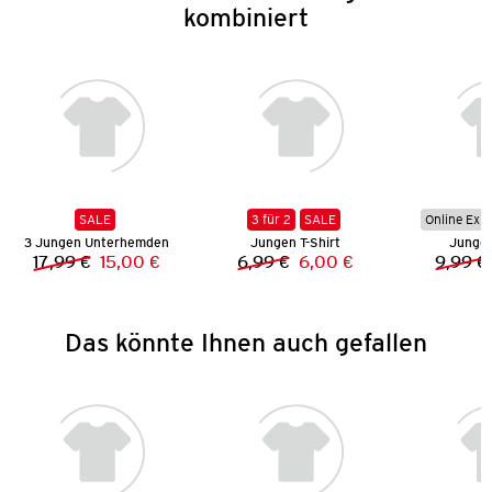
kombiniert
SALE
3 für 2
SALE
Online Exkl
3 Jungen Unterhemden
Jungen T-Shirt
Jungen
17,99 €
15,00 €
6,99 €
6,00 €
9,99 €
Vorheriger Preis:
Neuer Preis:
Vorheriger Preis:
Neuer Preis:
Das könnte Ihnen auch gefallen