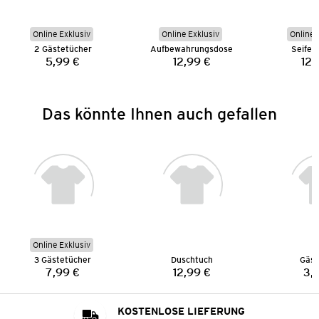
Online Exklusiv
Online Exklusiv
Online 
2 Gästetücher
Aufbewahrungsdose
Seifen
5,99 €
12,99 €
12,
Preis:
Preis:
Das könnte Ihnen auch gefallen
Online Exklusiv
3 Gästetücher
Duschtuch
Gäst
7,99 €
12,99 €
3,
Preis:
Preis:
KOSTENLOSE LIEFERUNG