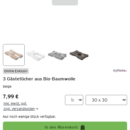
Online Exklusiv
3 Gästetücher aus Bio-Baumwolle
beige
7,99 €
Preis:
inkl. MwSt. ggf.

zzgl. Versandkosten
Nur noch wenige Stück verfügbar.
In den Warenkorb