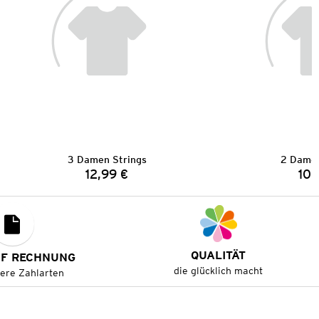
3 Damen Strings
2 Damen
12,99 €
10,
Preis:
QUALITÄT
UF RECHNUNG
die glücklich macht
tere Zahlarten