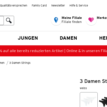
Qualitätsversprechen
Family Card
Newsletter
Hilfe & Service
Meine Filiale
Merkz
Filiale finden
en
JUNGEN
DAMEN
HE
 auf alle bereits reduzierten Artikel | Online & in unseren Fili
amen
3 Damen Strings
3 Damen St
weiss