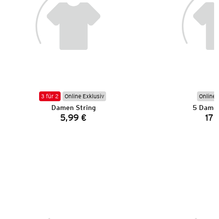
3 für 2
Online Exklusiv
Online 
Damen String
5 Damen
5,99 €
17,
Preis: