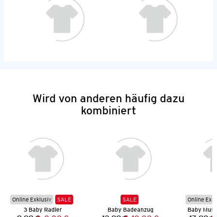
Wird von anderen häufig dazu
kombiniert
Online Exklusiv
SALE
SALE
Online Exkl
3 Baby Radler
Baby Badeanzug
Baby Musse