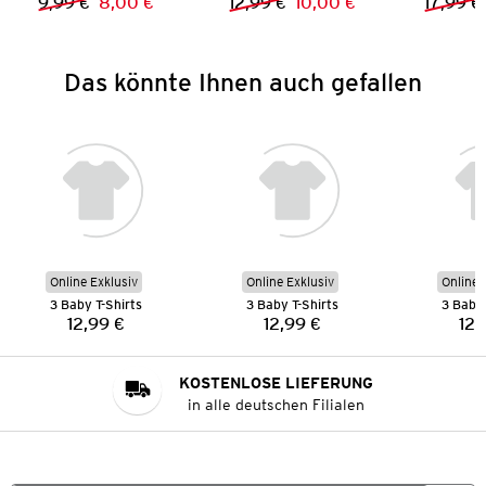
9,99 €
8,00 €
12,99 €
10,00 €
17,99 €
Vorheriger Preis:
Neuer Preis:
Vorheriger Preis:
Neuer Preis:
Das könnte Ihnen auch gefallen
Online Exklusiv
Online Exklusiv
Online 
3 Baby T-Shirts
3 Baby T-Shirts
3 Baby 
12,99 €
12,99 €
12,
Preis:
Preis:
KOSTENLOSE LIEFERUNG
in alle deutschen Filialen