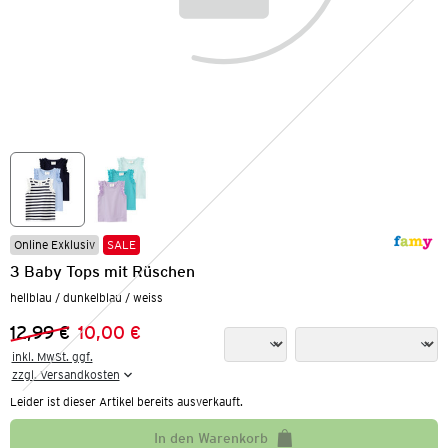
Online Exklusiv
SALE
3 Baby Tops mit Rüschen
hellblau / dunkelblau / weiss
12,99 €
10,00 €
Vorheriger Preis:
Neuer Preis:
inkl. MwSt. ggf.

zzgl. Versandkosten
Leider ist dieser Artikel bereits ausverkauft.
In den Warenkorb