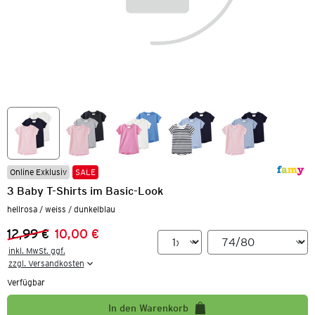
Online Exklusiv
SALE
3 Baby T-Shirts im Basic-Look
hellrosa / weiss / dunkelblau
12,99 €
10,00 €
Vorheriger Preis:
Neuer Preis:
inkl. MwSt. ggf.

zzgl. Versandkosten
Verfügbar
In den Warenkorb