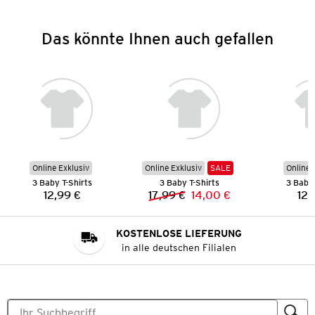
Das könnte Ihnen auch gefallen
Online Exklusiv
Online Exklusiv
SALE
Online 
3 Baby T-Shirts
3 Baby T-Shirts
3 Baby 
12,99 €
17,99 €
14,00 €
12,
Preis:
Vorheriger Preis:
Neuer Preis:
KOSTENLOSE LIEFERUNG
in alle deutschen Filialen