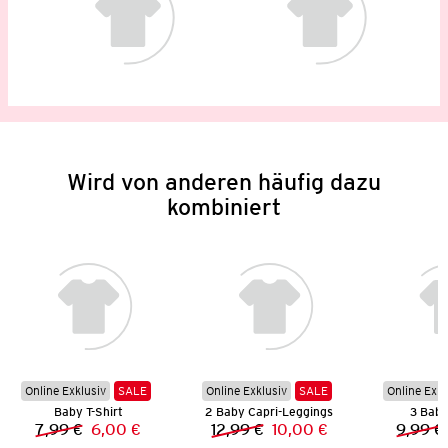
Wird von anderen häufig dazu
kombiniert
Online Exklusiv
SALE
Online Exklusiv
SALE
Online Exkl
Baby T-Shirt
2 Baby Capri-Leggings
3 Baby
7,99 €
6,00 €
12,99 €
10,00 €
9,99 €
Vorheriger Preis:
Neuer Preis:
Vorheriger Preis:
Neuer Preis: