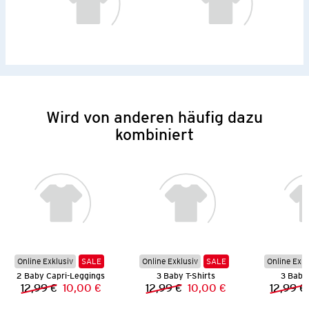
Wird von anderen häufig dazu
kombiniert
Online Exklusiv
SALE
Online Exklusiv
SALE
Online Exkl
2 Baby Capri-Leggings
3 Baby T-Shirts
3 Baby 
12,99 €
10,00 €
12,99 €
10,00 €
12,99 €
Vorheriger Preis:
Neuer Preis:
Vorheriger Preis:
Neuer Preis: