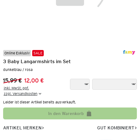
Online Exklusiv
SALE
3 Baby Langarmshirts im Set
dunkelblau / rosa
15,99 €
12,00 €
Vorheriger Preis:
Neuer Preis:
inkl. MwSt. ggf.

zzgl. Versandkosten
Leider ist dieser Artikel bereits ausverkauft.
In den Warenkorb
ARTIKEL MERKEN
GUT KOMBINIERT