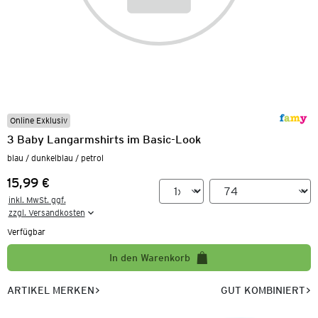
Online Exklusiv
3 Baby Langarmshirts im Basic-Look
blau / dunkelblau / petrol
15,99 €
Preis:
inkl. MwSt. ggf.

zzgl. Versandkosten
Verfügbar
In den Warenkorb
ARTIKEL MERKEN
GUT KOMBINIERT