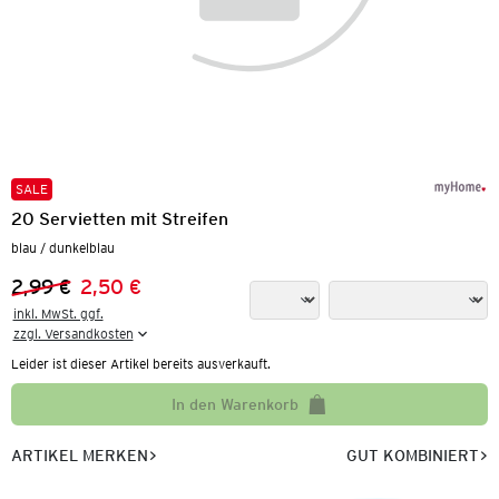
SALE
20 Servietten mit Streifen
blau / dunkelblau
2,99 €
2,50 €
Vorheriger Preis:
Neuer Preis:
inkl. MwSt. ggf.

zzgl. Versandkosten
Leider ist dieser Artikel bereits ausverkauft.
In den Warenkorb
ARTIKEL MERKEN
GUT KOMBINIERT