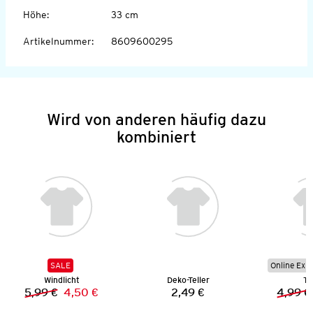
Höhe
:
33 cm
Artikelnummer
:
8609600295
Wird von anderen häufig dazu
kombiniert
SALE
Online Exkl
Windlicht
Deko-Teller
Ta
5,99 €
4,50 €
2,49 €
4,99 €
Vorheriger Preis:
Neuer Preis:
Preis: