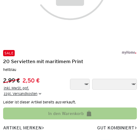
SALE
20 Servietten mit maritimem Print
hellblau
2,99 €
2,50 €
Vorheriger Preis:
Neuer Preis:
inkl. MwSt. ggf.

zzgl. Versandkosten
Leider ist dieser Artikel bereits ausverkauft.
In den Warenkorb
ARTIKEL MERKEN
GUT KOMBINIERT