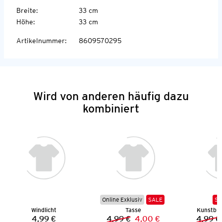
Breite
:
33 cm
Höhe
:
33 cm
Artikelnummer
:
8609570295
Wird von anderen häufig dazu
kombiniert
Online Exklusiv
SALE
SA
Windlicht
Tasse
Kunstbl
4,99 €
4,99 €
4,00 €
4,99 €