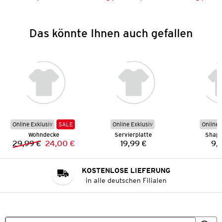
Preis:
Vorheriger Preis:
Neuer Preis:
Das könnte Ihnen auch gefallen
Online Exklusiv
SALE
Online Exklusiv
Online 
Wohndecke
Servierplatte
Shape
29,99 €
24,00 €
19,99 €
9,
Vorheriger Preis:
Neuer Preis:
Preis:
KOSTENLOSE LIEFERUNG
in alle deutschen Filialen