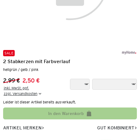
SALE
2 Stabkerzen mit Farbverlauf
hellgrün / gelb / pink
2,99 €
2,50 €
Vorheriger Preis:
Neuer Preis:
inkl. MwSt. ggf.

zzgl. Versandkosten
Leider ist dieser Artikel bereits ausverkauft.
In den Warenkorb
ARTIKEL MERKEN
GUT KOMBINIERT