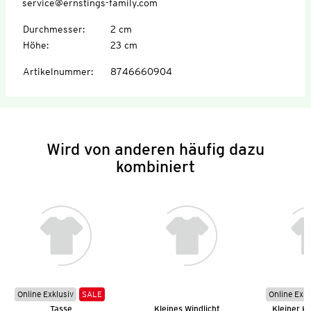
service@ernstings-family.com
Durchmesser
:
2 cm
Höhe
:
23 cm
Artikelnummer
:
8746660904
Wird von anderen häufig dazu
kombiniert
Online Exklusiv
SALE
Online Exkl
Tasse
Kleines Windlicht
Kleiner K