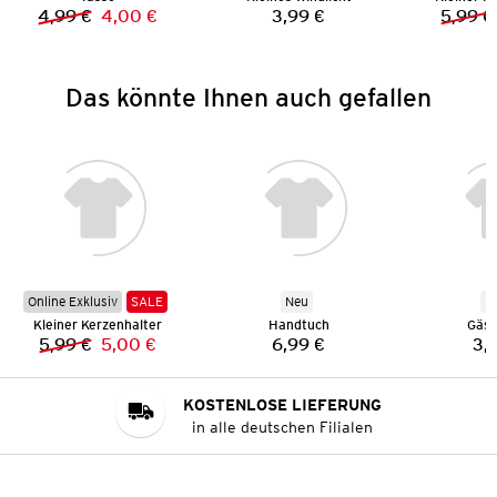
4,99 €
4,00 €
3,99 €
5,99 €
Vorheriger Preis:
Neuer Preis:
Preis:
Das könnte Ihnen auch gefallen
Online Exklusiv
SALE
Neu
N
Kleiner Kerzenhalter
Handtuch
Gäst
5,99 €
5,00 €
6,99 €
3,
Vorheriger Preis:
Neuer Preis:
Preis:
KOSTENLOSE LIEFERUNG
in alle deutschen Filialen