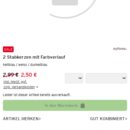
SALE
2 Stabkerzen mit Farbverlauf
hellblau / weiss / dunkelblau
2,99 €
2,50 €
Vorheriger Preis:
Neuer Preis:
inkl. MwSt. ggf.

zzgl. Versandkosten
Leider ist dieser Artikel bereits ausverkauft.
In den Warenkorb
ARTIKEL MERKEN
GUT KOMBINIERT