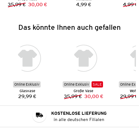
35,99 €
30,00 €
4,99 €
4,99 €
Vorheriger Preis:
Neuer Preis:
Preis:
Das könnte Ihnen auch gefallen
Online Exklusiv
Online Exklusiv
SALE
Online Exkl
Glasvase
Große Vase
Wohn
29,99 €
35,99 €
30,00 €
29,99 €
Preis:
Vorheriger Preis:
Neuer Preis:
KOSTENLOSE LIEFERUNG
in alle deutschen Filialen