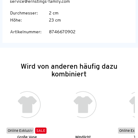
service@ernstings-family.com
Durchmesser
:
2 cm
Höhe
:
23 cm
Artikelnummer
:
8746670902
Wird von anderen häufig dazu
kombiniert
Online Exklusiv
SALE
Online Exkl
Große Vase
Windlicht
Ta