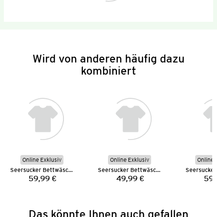
Wird von anderen häufig dazu
kombiniert
Online Exklusiv
Online Exklusiv
Online 
Seersucker Bettwäsche 155 x 220 cm
Seersucker Bettwäsche 135 x 200 cm
59,99 €
49,99 €
59,
Preis:
Preis:
Das könnte Ihnen auch gefallen