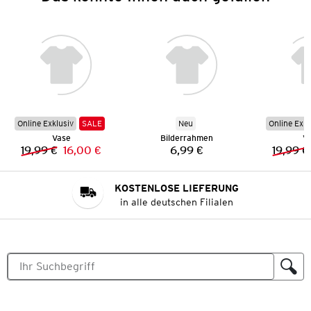
Online Exklusiv
SALE
Neu
Online Exkl
Vase
Bilderrahmen
V
19,99 €
16,00 €
6,99 €
19,99 €
Vorheriger Preis:
Neuer Preis:
Preis:
KOSTENLOSE LIEFERUNG
in alle deutschen Filialen