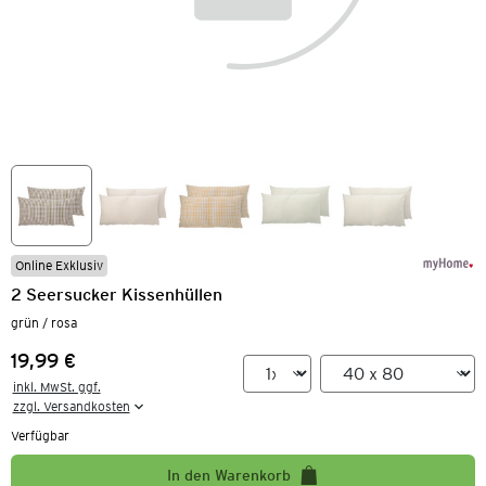
Online Exklusiv
2 Seersucker Kissenhüllen
grün / rosa
19,99 €
Preis:
inkl. MwSt. ggf.

zzgl. Versandkosten
Verfügbar
In den Warenkorb