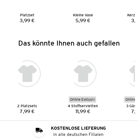
Platzset
Kleine Vase
Kerze
3,99 €
5,99 €
3,
Preis:
Preis:
Das könnte Ihnen auch gefallen
Online Exklusiv
Online 
2 Platzsets
4 Stoffservietten
3 Gäst
7,99 €
11,99 €
7,
Preis:
Preis:
KOSTENLOSE LIEFERUNG
in alle deutschen Filialen