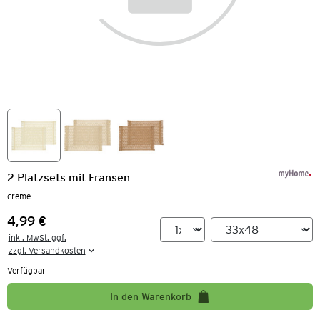
2 Platzsets mit Fransen
creme
4,99 €
Preis:
inkl. MwSt. ggf.

zzgl. Versandkosten
Verfügbar
In den Warenkorb