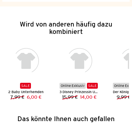
Wird von anderen häufig dazu
kombiniert
SALE
Online Exklusiv
SALE
Online Exkl
2 Baby Unterhemden
3 Disney Prinzessin Unterhemden
7,99 €
6,00 €
15,99 €
14,00 €
9,99 €
Vorheriger Preis:
Neuer Preis:
Vorheriger Preis:
Neuer Preis:
Das könnte Ihnen auch gefallen