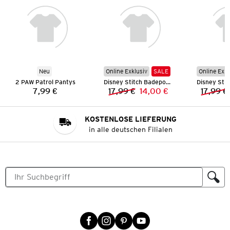
Neu
Online Exklusiv
SALE
Online Exkl
2 PAW Patrol Pantys
Disney Stitch Badeponcho
7,99 €
17,99 €
14,00 €
17,99 €
Preis:
Vorheriger Preis:
Neuer Preis:
KOSTENLOSE LIEFERUNG
in alle deutschen Filialen