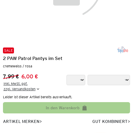
SALE
2 PAW Patrol Pantys im Set
cremeweiss / rosa
7,99 €
6,00 €
Vorheriger Preis:
Neuer Preis:
inkl. MwSt. ggf.

zzgl. Versandkosten
Leider ist dieser Artikel bereits ausverkauft.
In den Warenkorb
ARTIKEL MERKEN
GUT KOMBINIERT