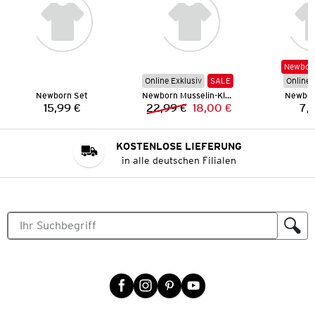
Newborn
Online Exklusiv
SALE
Online 
Newborn Set
Newborn Musselin-Kleid mit Shorts
Newbor
15,99 €
22,99 €
18,00 €
7,
Preis:
Vorheriger Preis:
Neuer Preis:
KOSTENLOSE LIEFERUNG
in alle deutschen Filialen