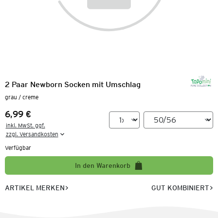
2 Paar Newborn Socken mit Umschlag
grau / creme
6,99 €
Preis:
inkl. MwSt. ggf.

zzgl. Versandkosten
Verfügbar
In den Warenkorb
ARTIKEL MERKEN
GUT KOMBINIERT