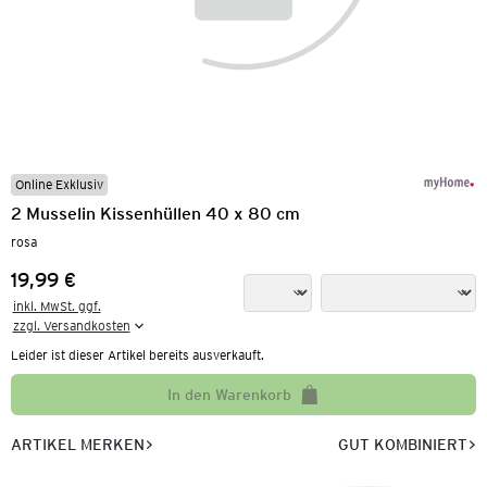
Online Exklusiv
2 Musselin Kissenhüllen 40 x 80 cm
rosa
19,99 €
Preis:
inkl. MwSt. ggf.

zzgl. Versandkosten
Leider ist dieser Artikel bereits ausverkauft.
In den Warenkorb
ARTIKEL MERKEN
GUT KOMBINIERT