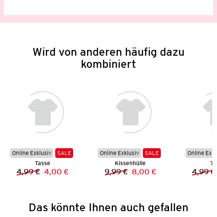
Wird von anderen häufig dazu
kombiniert
Online Exklusiv
SALE
Online Exklusiv
SALE
Online Exkl
Tasse
Kissenhülle
Ta
4,99 €
4,00 €
9,99 €
8,00 €
4,99 €
Vorheriger Preis:
Neuer Preis:
Vorheriger Preis:
Neuer Preis:
Das könnte Ihnen auch gefallen