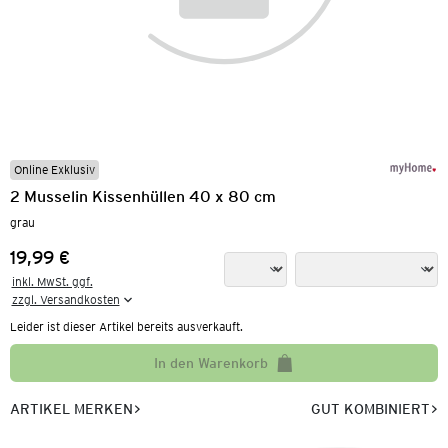
Online Exklusiv
2 Musselin Kissenhüllen 40 x 80 cm
grau
19,99 €
Preis:
inkl. MwSt. ggf.

zzgl. Versandkosten
Leider ist dieser Artikel bereits ausverkauft.
In den Warenkorb
ARTIKEL MERKEN
GUT KOMBINIERT