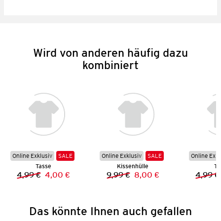
Wird von anderen häufig dazu
kombiniert
Online Exklusiv
SALE
Online Exklusiv
SALE
Online Exkl
Tasse
Kissenhülle
Ta
4,99 €
4,00 €
9,99 €
8,00 €
4,99 €
Vorheriger Preis:
Neuer Preis:
Vorheriger Preis:
Neuer Preis:
Das könnte Ihnen auch gefallen