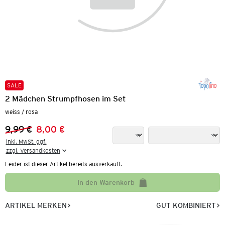
SALE
2 Mädchen Strumpfhosen im Set
weiss / rosa
9,99 €
8,00 €
Vorheriger Preis:
Neuer Preis:
inkl. MwSt. ggf.

zzgl. Versandkosten
Leider ist dieser Artikel bereits ausverkauft.
In den Warenkorb
ARTIKEL MERKEN
GUT KOMBINIERT