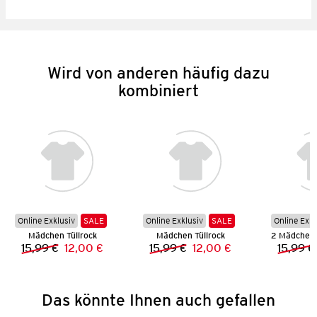
Wird von anderen häufig dazu
kombiniert
Online Exklusiv
SALE
Online Exklusiv
SALE
Online Exkl
Mädchen Tüllrock
Mädchen Tüllrock
15,99 €
12,00 €
15,99 €
12,00 €
15,99 €
Vorheriger Preis:
Neuer Preis:
Vorheriger Preis:
Neuer Preis:
Das könnte Ihnen auch gefallen