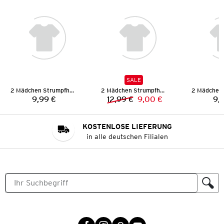
SALE
2 Mädchen Strumpfhosen
2 Mädchen Strumpfhosen
9,99 €
12,99 €
9,00 €
9,
Preis:
Vorheriger Preis:
Neuer Preis:
KOSTENLOSE LIEFERUNG
in alle deutschen Filialen