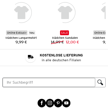
Online Exklusiv
Neu
SALE
Online Exk
Mädchen Langarmshirt
Mädchen Sandalen
Mädchen L
9,99 €
14,99 €
12,00 €
9,
Preis:
Vorheriger Preis:
Neuer Preis:
KOSTENLOSE LIEFERUNG
in alle deutschen Filialen