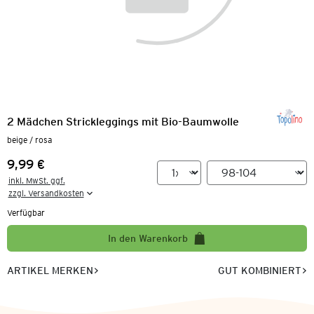
2 Mädchen Strickleggings mit Bio-Baumwolle
beige / rosa
9,99 €
Preis:
inkl. MwSt. ggf.

zzgl. Versandkosten
Verfügbar
In den Warenkorb
ARTIKEL MERKEN
GUT KOMBINIERT