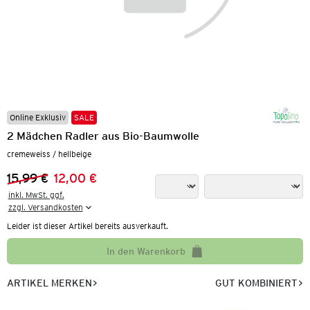
Online Exklusiv
SALE
2 Mädchen Radler aus Bio-Baumwolle
cremeweiss / hellbeige
15,99 €
12,00 €
Vorheriger Preis:
Neuer Preis:
inkl. MwSt. ggf.

zzgl. Versandkosten
Leider ist dieser Artikel bereits ausverkauft.
In den Warenkorb
ARTIKEL MERKEN
GUT KOMBINIERT