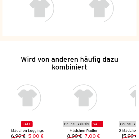
Wird von anderen häufig dazu
kombiniert
SALE
Online Exklusiv
SALE
Online Exkl
Mädchen Leggings
Mädchen Radler
6,99 €
5,00 €
8,99 €
7,00 €
15,99 €
Vorheriger Preis:
Neuer Preis:
Vorheriger Preis:
Neuer Preis: