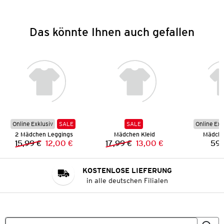
Das könnte Ihnen auch gefallen
Online Exklusiv
SALE
SALE
Online Exk
2 Mädchen Leggings
Mädchen Kleid
Mädche
15,99 €
12,00 €
17,99 €
13,00 €
59,
Vorheriger Preis:
Neuer Preis:
Vorheriger Preis:
Neuer Preis:
KOSTENLOSE LIEFERUNG
in alle deutschen Filialen