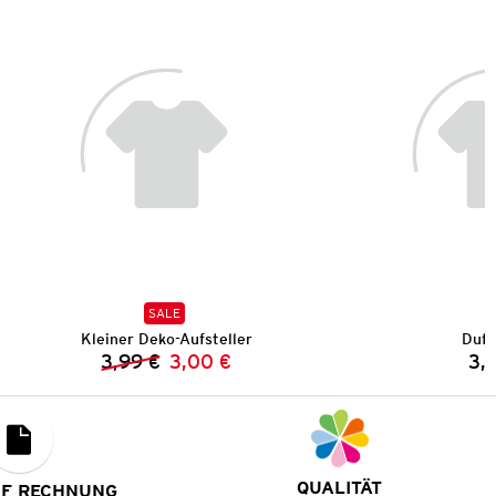
SALE
Kleiner Deko-Aufsteller
Duft
3,99 €
3,00 €
3,
Vorheriger Preis:
Neuer Preis:
QUALITÄT
UF RECHNUNG