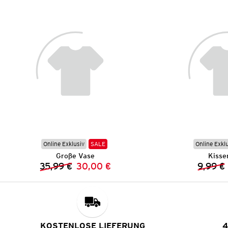
Online Exklusiv
SALE
Online Exkl
Große Vase
Kisse
35,99 €
30,00 €
9,99 €
Vorheriger Preis:
Neuer Preis:
KOSTENLOSE LIEFERUNG
4