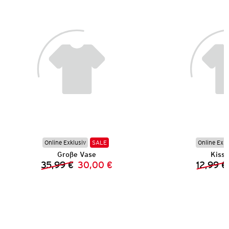
Online Exklusiv
SALE
Online Exkl
Große Vase
Kisse
35,99 €
30,00 €
12,99 €
Vorheriger Preis:
Neuer Preis: