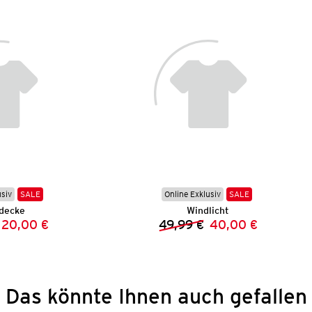
usiv
SALE
Online Exklusiv
SALE
decke
Windlicht
20,00 €
49,99 €
40,00 €
Vorheriger Preis:
Neuer Preis:
Vorheriger Preis:
Neuer Preis:
Das könnte Ihnen auch gefallen