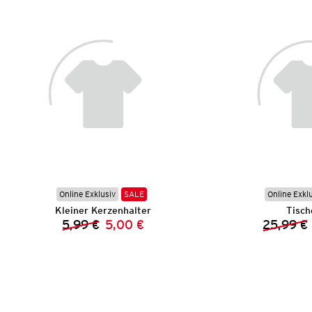
Online Exklusiv
SALE
Online Exkl
Kleiner Kerzenhalter
Tisch
5,99 €
5,00 €
25,99 €
Vorheriger Preis:
Neuer Preis: