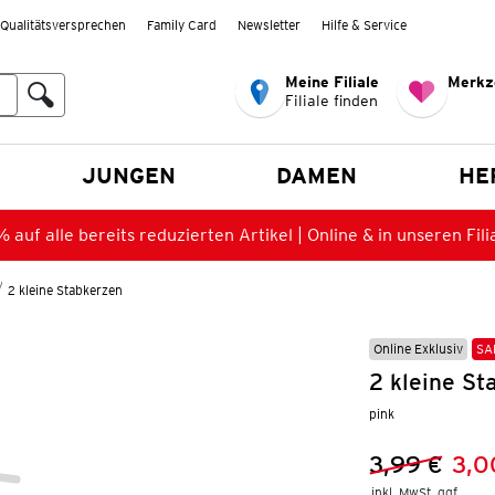
Qualitätsversprechen
Family Card
Newsletter
Hilfe & Service
Meine Filiale
Merkz
Filiale finden
en
JUNGEN
DAMEN
HE
 auf alle bereits reduzierten Artikel | Online & in unseren Fili
2 kleine Stabkerzen
Online Exklusiv
SA
2 kleine St
pink
3,99 €
3,0
Vorheriger 
Neuer Preis
inkl. MwSt. ggf.
