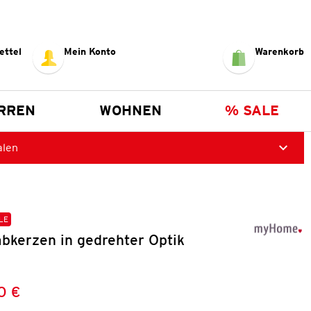
ettel
Mein Konto
Warenkorb
RREN
WOHNEN
% SALE
alen
LE
abkerzen in gedrehter Optik
0 €
Preis:
: