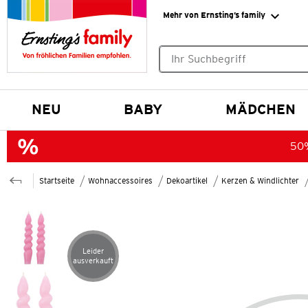
Mehr von Ernsting’s family
Keine Suchvorschläge gefund
NEU
BABY
MÄDCHEN
50%
Startseite
Wohnaccessoires
Dekoartikel
Kerzen & Windlichter
Leider
Artikel leider ausverkauft
ausverkauft