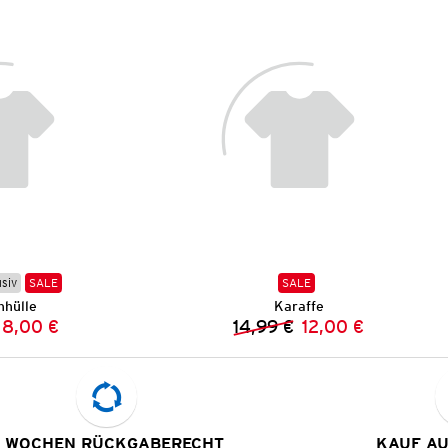
usiv
SALE
SALE
nhülle
Karaffe
8,00 €
14,99 €
12,00 €
Vorheriger Preis:
Neuer Preis:
Vorheriger Preis:
Neuer Preis:
 WOCHEN RÜCKGABERECHT
KAUF A