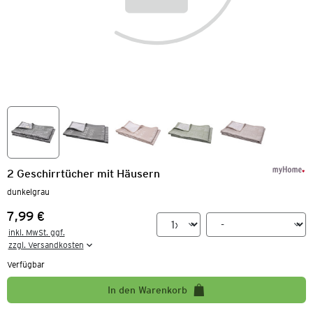
2 Geschirrtücher mit Häusern
dunkelgrau
7,99 €
Preis:
inkl. MwSt. ggf.

zzgl. Versandkosten
Verfügbar
In den Warenkorb