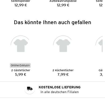
Seifenspender
Aufbewahrungsdose
Seifen
12,99 €
12,99 €
12,
Preis:
Preis:
Das könnte Ihnen auch gefallen
Online Exklusiv
2 Gästetücher
2 Küchentücher
Gäst
5,99 €
7,99 €
3,
Preis:
Preis:
KOSTENLOSE LIEFERUNG
in alle deutschen Filialen