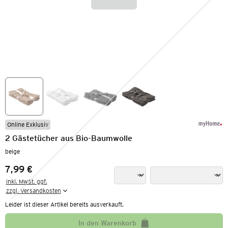
Online Exklusiv
2 Gästetücher aus Bio-Baumwolle
beige
7,99 €
Preis:
inkl. MwSt. ggf.

zzgl. Versandkosten
Leider ist dieser Artikel bereits ausverkauft.
In den Warenkorb