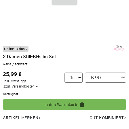
Online Exklusiv
2 Damen Still-BHs im Set
weiss / schwarz
25,99 €
Preis:
inkl. MwSt. ggf.

zzgl. Versandkosten
Verfügbar
In den Warenkorb
ARTIKEL MERKEN
GUT KOMBINIERT