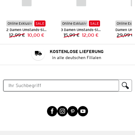
Online Exklusiv
SALE
Online Exklusiv
SALE
Online Exkl
2 Damen Umstands-Slips
3 Damen Umstands-Slips
12,99 €
10,00 €
15,99 €
12,00 €
29,99 €
Vorheriger Preis:
Neuer Preis:
Vorheriger Preis:
Neuer Preis:
KOSTENLOSE LIEFERUNG
in alle deutschen Filialen