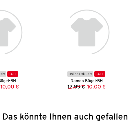
usiv
SALE
Online Exklusiv
SALE
ügel-BH
Damen Bügel-BH
10,00 €
12,99 €
10,00 €
Vorheriger Preis:
Neuer Preis:
Vorheriger Preis:
Neuer Preis:
Das könnte Ihnen auch gefallen