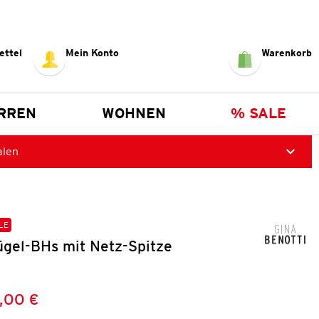
ettel
Mein Konto
Warenkorb
RREN
WOHNEN
% SALE
alen
LE
gel-BHs mit Netz-Spitze
,00 €
Preis:
: