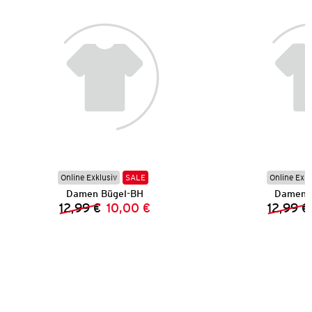
Online Exklusiv
SALE
Online Exkl
Damen Bügel-BH
Damen 
12,99 €
10,00 €
12,99 €
Vorheriger Preis:
Neuer Preis: