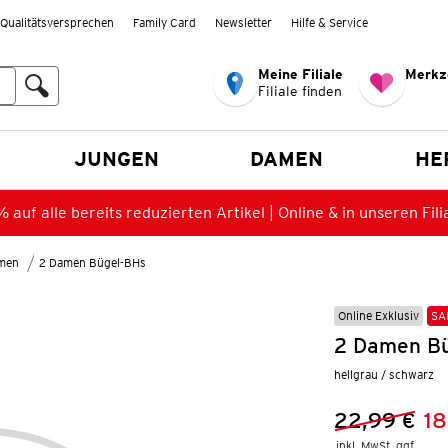
Qualitätsversprechen
Family Card
Newsletter
Hilfe & Service
Meine Filiale
Merkz
Filiale finden
en
JUNGEN
DAMEN
HE
 auf alle bereits reduzierten Artikel | Online & in unseren Fili
amen
2 Damen Bügel-BHs
Online Exklusiv
SA
2 Damen Bü
hellgrau / schwarz
22,99 €
18
Vorheriger 
Neuer Preis
inkl. MwSt. ggf.
