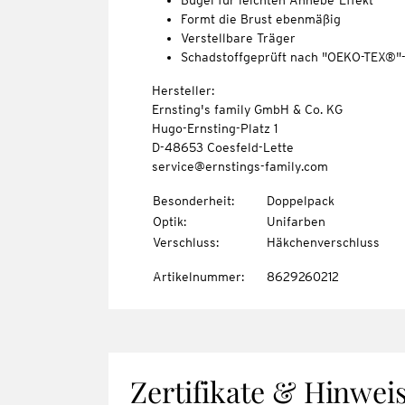
Bügel für leichten Anhebe-Effekt
Formt die Brust ebenmäßig
Verstellbare Träger
Schadstoffgeprüft nach "OEKO-TEX®"
Hersteller:
Ernsting's family GmbH & Co. KG
Hugo-Ernsting-Platz 1
D-48653 Coesfeld-Lette
service@ernstings-family.com
Besonderheit
:
Doppelpack
Optik
:
Unifarben
Verschluss
:
Häkchenverschluss
Artikelnummer
:
8629260212
Zertifikate & Hinwei