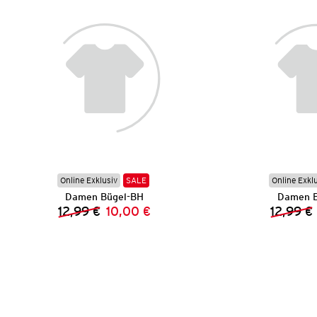
Online Exklusiv
SALE
Online Exkl
Damen Bügel-BH
Damen B
12,99 €
10,00 €
12,99 €
Vorheriger Preis:
Neuer Preis: