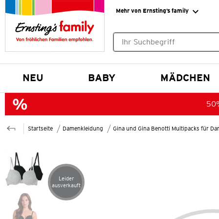
Mehr von Ernsting’s family
Keine Suchvorschläge gefund
NEU
BABY
MÄDCHEN
50%
Startseite
Damenkleidung
Gina und Gina Benotti Multipacks für D
Leider
Artikel leider ausverkauft
ausverkauft