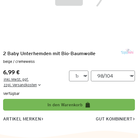
2 Baby Unterhemden mit Bio-Baumwolle
beige / cremeweiss
6,99 €
Preis:
inkl. MwSt. ggf.

zzgl. Versandkosten
Verfügbar
In den Warenkorb
ARTIKEL MERKEN
GUT KOMBINIERT