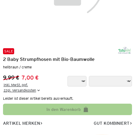
SALE
2 Baby Strumpfhosen mit Bio-Baumwolle
hellbraun / creme
9,99 €
7,00 €
Vorheriger Preis:
Neuer Preis:
inkl. MwSt. ggf.

zzgl. Versandkosten
Leider ist dieser Artikel bereits ausverkauft.
In den Warenkorb
ARTIKEL MERKEN
GUT KOMBINIERT