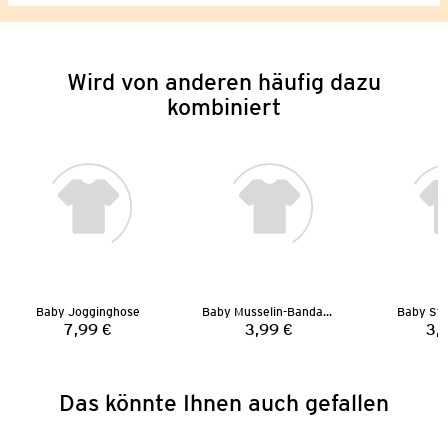
Wird von anderen häufig dazu
kombiniert
Baby Jogginghose
Baby Musselin-Bandana
Baby St
7,99 €
3,99 €
3,
Preis:
Preis:
Das könnte Ihnen auch gefallen