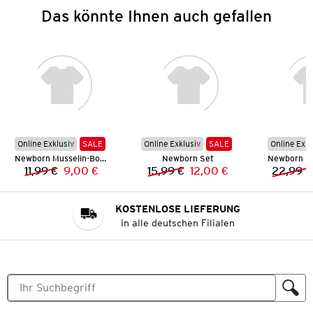
Das könnte Ihnen auch gefallen
Online Exklusiv
SALE
Online Exklusiv
SALE
Online Exkl
Newborn Musselin-Body
Newborn Set
11,99 €
9,00 €
15,99 €
12,00 €
22,99 €
Vorheriger Preis:
Neuer Preis:
Vorheriger Preis:
Neuer Preis:
KOSTENLOSE LIEFERUNG
in alle deutschen Filialen