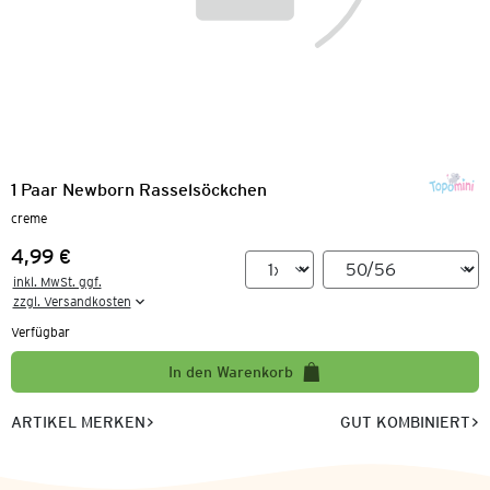
1 Paar Newborn Rasselsöckchen
creme
4,99 €
Preis:
inkl. MwSt. ggf.

zzgl. Versandkosten
Verfügbar
In den Warenkorb
ARTIKEL MERKEN
GUT KOMBINIERT