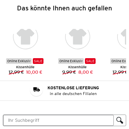
Das könnte Ihnen auch gefallen
Online Exklusiv
SALE
Online Exklusiv
SALE
Online Exkl
Kissenhülle
Kissenhülle
Kisse
12,99 €
10,00 €
9,99 €
8,00 €
12,99 €
Vorheriger Preis:
Neuer Preis:
Vorheriger Preis:
Neuer Preis:
KOSTENLOSE LIEFERUNG
in alle deutschen Filialen