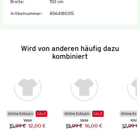
Breite
:
150 cm
Artikelnummer
:
8564180315
Wird von anderen häufig dazu
kombiniert
Online Exklusiv
SALE
Online Exklusiv
SALE
Online Exkl
Vase
Vase
Kisse
15,99 €
12,00 €
19,99 €
16,00 €
12,99 €
Vorheriger Preis:
Neuer Preis:
Vorheriger Preis:
Neuer Preis: