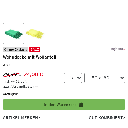
Online Exklusiv
SALE
Wohndecke mit Wollanteil
grün
29,99 €
24,00 €
Vorheriger Preis:
Neuer Preis:
inkl. MwSt. ggf.

zzgl. Versandkosten
Verfügbar
In den Warenkorb
ARTIKEL MERKEN
GUT KOMBINIERT