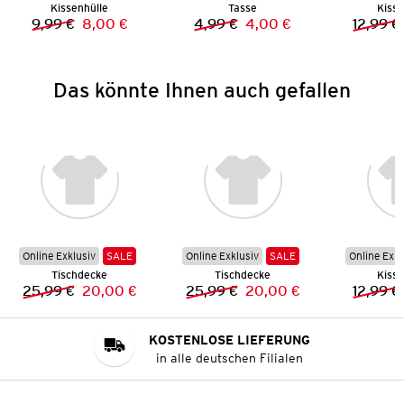
Kissenhülle
Tasse
Kisse
9,99 €
8,00 €
4,99 €
4,00 €
12,99 €
Vorheriger Preis:
Neuer Preis:
Vorheriger Preis:
Neuer Preis:
Das könnte Ihnen auch gefallen
Online Exklusiv
SALE
Online Exklusiv
SALE
Online Exkl
Tischdecke
Tischdecke
Kisse
25,99 €
20,00 €
25,99 €
20,00 €
12,99 €
Vorheriger Preis:
Neuer Preis:
Vorheriger Preis:
Neuer Preis:
KOSTENLOSE LIEFERUNG
in alle deutschen Filialen