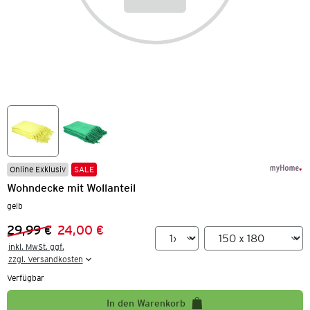
Online Exklusiv
SALE
Wohndecke mit Wollanteil
gelb
29,99 €
24,00 €
Vorheriger Preis:
Neuer Preis:
inkl. MwSt. ggf.

zzgl. Versandkosten
Verfügbar
In den Warenkorb