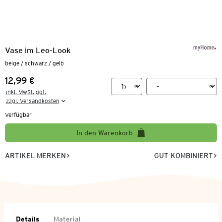
Vase im Leo-Look
beige / schwarz / gelb
12,99 €
Preis:
inkl. MwSt. ggf.

zzgl. Versandkosten
Verfügbar
In den Warenkorb
ARTIKEL MERKEN
GUT KOMBINIERT
Details
Material