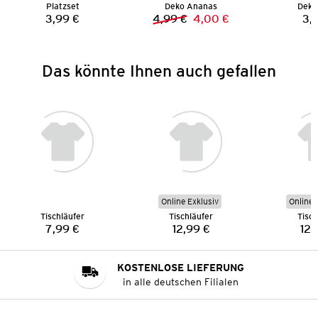
Platzset
Deko Ananas
Deko-
3,99 €
4,99 €
4,00 €
3,
Preis:
Vorheriger Preis:
Neuer Preis:
Das könnte Ihnen auch gefallen
Online Exklusiv
Online 
Tischläufer
Tischläufer
Tisch
7,99 €
12,99 €
12,
Preis:
Preis:
KOSTENLOSE LIEFERUNG
in alle deutschen Filialen