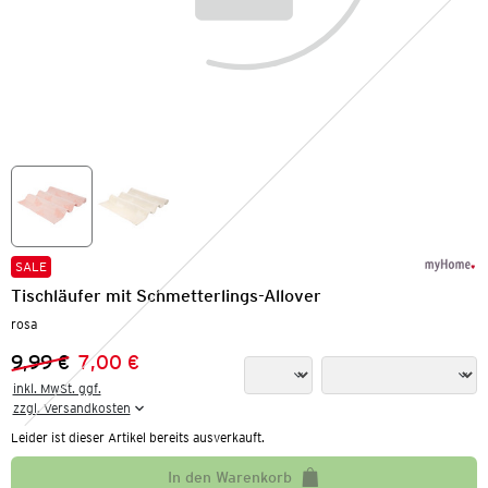
SALE
Tischläufer mit Schmetterlings-Allover
rosa
9,99 €
7,00 €
Vorheriger Preis:
Neuer Preis:
inkl. MwSt. ggf.

zzgl. Versandkosten
Leider ist dieser Artikel bereits ausverkauft.
In den Warenkorb