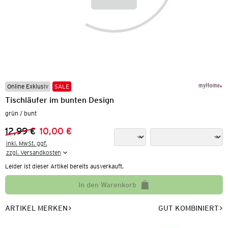
Online Exklusiv
SALE
Tischläufer im bunten Design
grün / bunt
12,99 €
10,00 €
Vorheriger Preis:
Neuer Preis:
inkl. MwSt. ggf.

zzgl. Versandkosten
Leider ist dieser Artikel bereits ausverkauft.
In den Warenkorb
ARTIKEL MERKEN
GUT KOMBINIERT