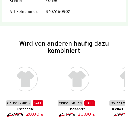
Breite
:
40 cm
Artikelnummer
:
8707660902
Wird von anderen häufig dazu
kombiniert
Online Exklusiv
SALE
Online Exklusiv
SALE
Online Exkl
Tischdecke
Tischdecke
Kleiner K
25,99 €
20,00 €
25,99 €
20,00 €
5,99 €
Vorheriger Preis:
Neuer Preis:
Vorheriger Preis:
Neuer Preis: