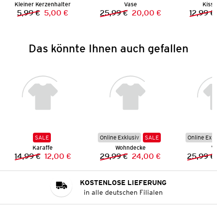
Kleiner Kerzenhalter
Vase
Kisse
5,99 €
5,00 €
25,99 €
20,00 €
12,99 €
Vorheriger Preis:
Neuer Preis:
Vorheriger Preis:
Neuer Preis:
Das könnte Ihnen auch gefallen
SALE
Online Exklusiv
SALE
Online Exkl
Karaffe
Wohndecke
V
14,99 €
12,00 €
29,99 €
24,00 €
25,99 €
Vorheriger Preis:
Neuer Preis:
Vorheriger Preis:
Neuer Preis:
KOSTENLOSE LIEFERUNG
in alle deutschen Filialen