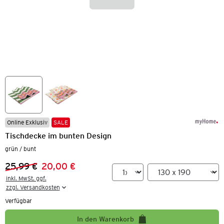
Online Exklusiv
SALE
Tischdecke im bunten Design
grün / bunt
25,99 €
20,00 €
Vorheriger Preis:
Neuer Preis:
inkl. MwSt. ggf.

zzgl. Versandkosten
Verfügbar
In den Warenkorb