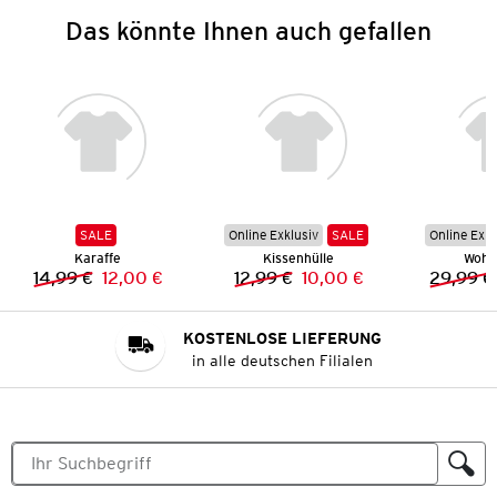
Das könnte Ihnen auch gefallen
SALE
Online Exklusiv
SALE
Online Exkl
Karaffe
Kissenhülle
Wohn
14,99 €
12,00 €
12,99 €
10,00 €
29,99 €
Vorheriger Preis:
Neuer Preis:
Vorheriger Preis:
Neuer Preis:
KOSTENLOSE LIEFERUNG
in alle deutschen Filialen