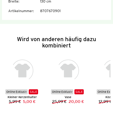
Breite
:
130 cm
Artikelnummer
:
8707670901
Wird von anderen häufig dazu
kombiniert
Online Exklusiv
SALE
Online Exklusiv
SALE
Online Exkl
Kleiner Kerzenhalter
Vase
Kisse
5,99 €
5,00 €
25,99 €
20,00 €
12,99 €
Vorheriger Preis:
Neuer Preis:
Vorheriger Preis:
Neuer Preis: