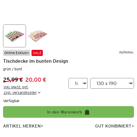
Online Exklusiv
SALE
Tischdecke im bunten Design
grün / bunt
25,99 €
20,00 €
Vorheriger Preis:
Neuer Preis:
inkl. MwSt. ggf.

zzgl. Versandkosten
Verfügbar
In den Warenkorb
ARTIKEL MERKEN
GUT KOMBINIERT