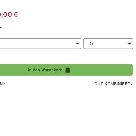
,00 €
Preis:
:
In den Warenkorb
EN
GUT KOMBINIERT