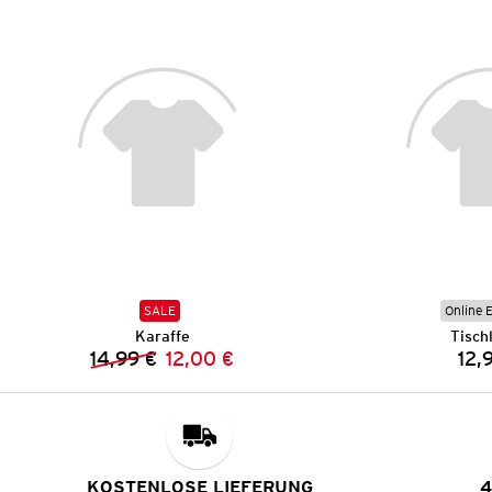
SALE
Online 
Karaffe
Tisch
14,99 €
12,00 €
12,
Vorheriger Preis:
Neuer Preis:
KOSTENLOSE LIEFERUNG
4