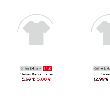
Online Exklusiv
SALE
Online Exkl
Kleiner Kerzenhalter
Kisse
5,99 €
5,00 €
12,99 €
Vorheriger Preis:
Neuer Preis: