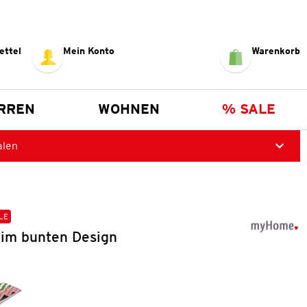
ettel
Mein Konto
Warenkorb
RREN
WOHNEN
% SALE
alen
LE
 im bunten Design