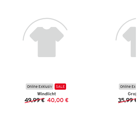
Online Exklusiv
SALE
Online Exkl
Windlicht
Groß
49,99 €
40,00 €
35,99 €
Vorheriger Preis:
Neuer Preis: