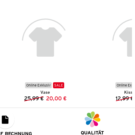
Online Exklusiv
SALE
Online Exkl
Vase
Kisse
25,99 €
20,00 €
12,99 €
Vorheriger Preis:
Neuer Preis:
QUALITÄT
UF RECHNUNG