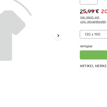
25,99 €
20
Vorheriger 
Neuer Preis
inkl. MwSt. ggf.

zzgl. Versandkosten
Verfügbar
ARTIKEL MERK