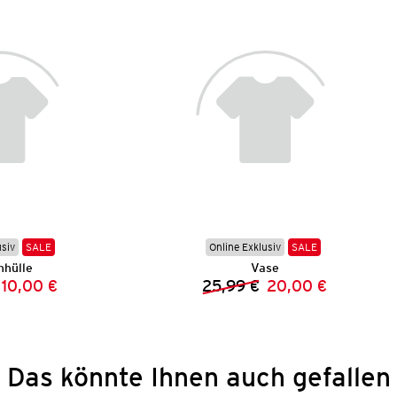
usiv
SALE
Online Exklusiv
SALE
nhülle
Vase
10,00 €
25,99 €
20,00 €
Vorheriger Preis:
Neuer Preis:
Vorheriger Preis:
Neuer Preis:
Das könnte Ihnen auch gefallen