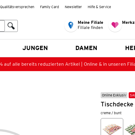
Qualitätsversprechen
Family Card
Newsletter
Hilfe & Service
Meine Filiale
Merkz
Filiale finden
en
JUNGEN
DAMEN
HE
 auf alle bereits reduzierten Artikel | Online & in unseren Fili
Online Exklusiv
SA
Tischdecke
creme / bunt