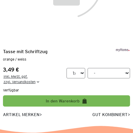
Tasse mit Schriftzug
orange / weiss
3,49 €
Preis:
inkl. MwSt. ggf.

zzgl. Versandkosten
Verfügbar
In den Warenkorb
ARTIKEL MERKEN
GUT KOMBINIERT