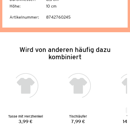
Höhe
:
10 cm
Artikelnummer
:
8742760245
Wird von anderen häufig dazu
kombiniert
N
Tasse mit Herzhenkel
Tischläufer
V
3,99 €
7,99 €
14,
Preis:
Preis: