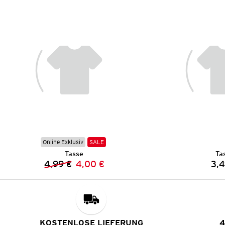
Online Exklusiv
SALE
Tasse
Ta
4,99 €
4,00 €
3,4
Vorheriger Preis:
Neuer Preis:
KOSTENLOSE LIEFERUNG
4