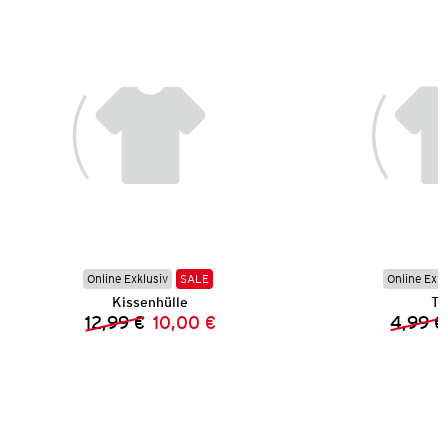
Online Exklusiv
SALE
Online Exkl
Kissenhülle
Ta
12,99 €
10,00 €
4,99 €
Vorheriger Preis:
Neuer Preis: