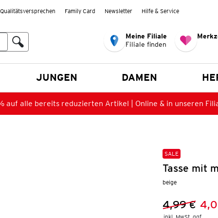
Qualitätsversprechen
Family Card
Newsletter
Hilfe & Service
Meine Filiale
Merkz
Filiale finden
en
JUNGEN
DAMEN
HE
 auf alle bereits reduzierten Artikel | Online & in unseren Fili
SALE
Tasse mit 
beige
4,99 €
4,0
Vorheriger 
Neuer Preis
inkl. MwSt. ggf.
