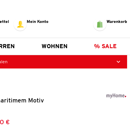
ettel
Mein Konto
Warenkorb
RREN
WOHNEN
% SALE
alen
maritimem Motiv
0 €
Preis:
: