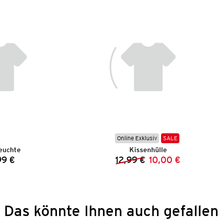
Online Exklusiv
SALE
euchte
Kissenhülle
99 €
12,99 €
10,00 €
Preis:
Vorheriger Preis:
Neuer Preis:
Das könnte Ihnen auch gefallen