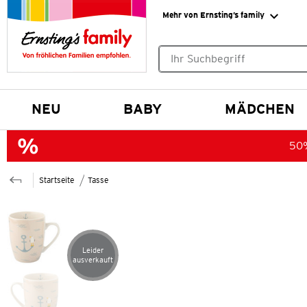
Mehr von Ernsting’s family
Keine Suchvorschläge gefund
NEU
BABY
MÄDCHEN
50%
Startseite
Tasse
Leider
Artikel leider ausverkauft
ausverkauft