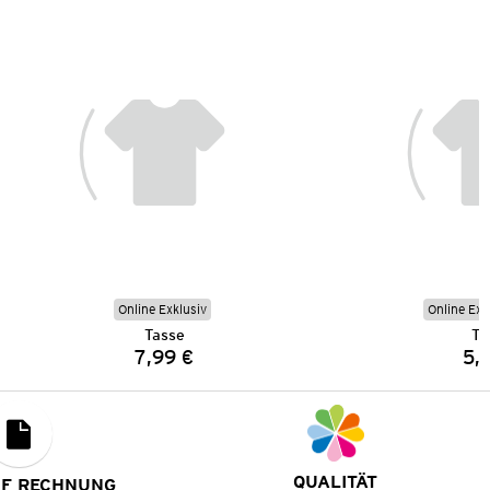
Online Exklusiv
Online Exk
Tasse
Ta
7,99 €
5,
Preis:
QUALITÄT
UF RECHNUNG