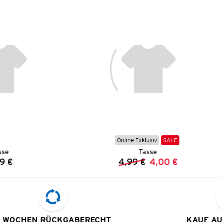
Online Exklusiv
SALE
sse
Tasse
9 €
4,99 €
4,00 €
Preis:
Vorheriger Preis:
Neuer Preis:
 WOCHEN RÜCKGABERECHT
KAUF A