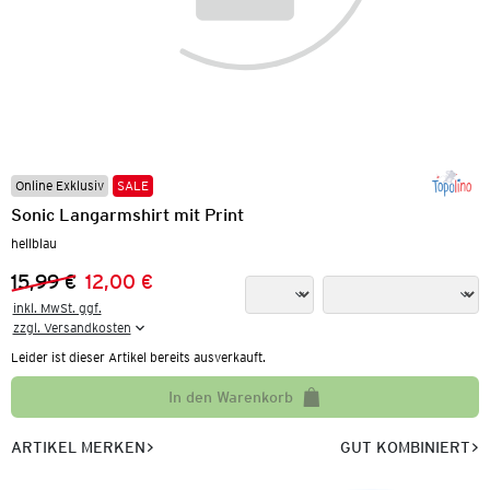
Online Exklusiv
SALE
Sonic Langarmshirt mit Print
hellblau
15,99 €
12,00 €
Vorheriger Preis:
Neuer Preis:
inkl. MwSt. ggf.

zzgl. Versandkosten
Leider ist dieser Artikel bereits ausverkauft.
In den Warenkorb
ARTIKEL MERKEN
GUT KOMBINIERT