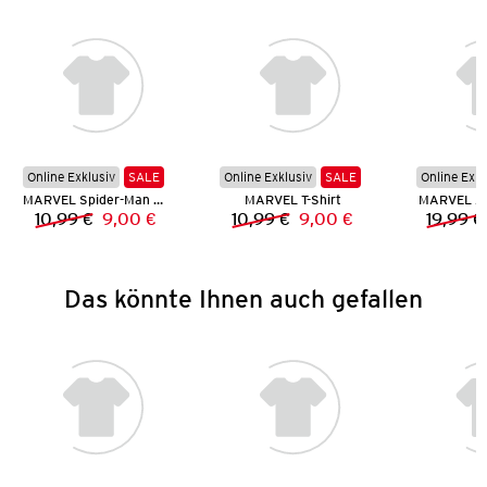
Online Exklusiv
SALE
Online Exklusiv
SALE
Online Exkl
MARVEL Spider-Man T-Shirt
MARVEL T-Shirt
MARVEL Av
10,99 €
9,00 €
10,99 €
9,00 €
19,99 €
Vorheriger Preis:
Neuer Preis:
Vorheriger Preis:
Neuer Preis:
Das könnte Ihnen auch gefallen