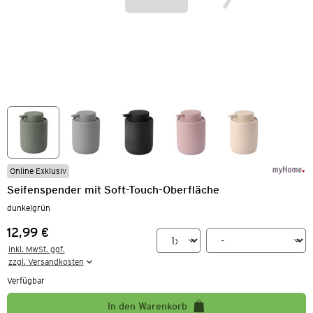
Online Exklusiv
Seifenspender mit Soft-Touch-Oberfläche
dunkelgrün
12,99 €
Preis:
inkl. MwSt. ggf.

zzgl. Versandkosten
Verfügbar
In den Warenkorb