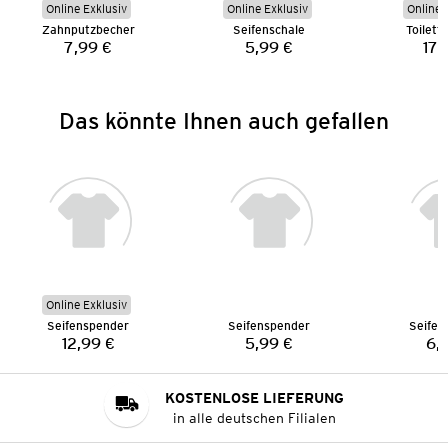
Online Exklusiv
Online Exklusiv
Online 
Zahnputzbecher
Seifenschale
Toilett
7,99 €
5,99 €
17,
Preis:
Preis:
Das könnte Ihnen auch gefallen
Online Exklusiv
Seifenspender
Seifenspender
Seifen
12,99 €
5,99 €
6,
Preis:
Preis:
KOSTENLOSE LIEFERUNG
in alle deutschen Filialen