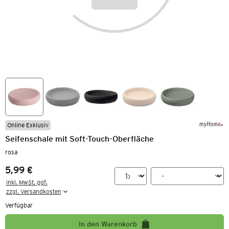
Online Exklusiv
Seifenschale mit Soft-Touch-Oberfläche
rosa
5,99 €
Preis:
inkl. MwSt. ggf.

zzgl. Versandkosten
Verfügbar
In den Warenkorb