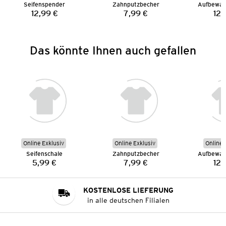
Seifenspender
Zahnputzbecher
Aufbewah
12,99 €
7,99 €
12,
Preis:
Preis:
Das könnte Ihnen auch gefallen
Online Exklusiv
Online Exklusiv
Online 
Seifenschale
Zahnputzbecher
Aufbewah
5,99 €
7,99 €
12,
Preis:
Preis:
KOSTENLOSE LIEFERUNG
in alle deutschen Filialen