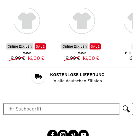
Online Exklusiv
SALE
Online Exklusiv
SALE
N
Vase
Vase
Bilde
19,99 €
16,00 €
19,99 €
16,00 €
6,
Vorheriger Preis:
Neuer Preis:
Vorheriger Preis:
Neuer Preis:
KOSTENLOSE LIEFERUNG
in alle deutschen Filialen