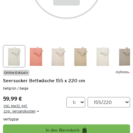
Online Exklusiv
Seersucker Bettwäsche 155 x 220 cm
hellgrün / beige
59,99 €
Preis:
inkl. MwSt. ggf.

zzgl. Versandkosten
Verfügbar
In den Warenkorb