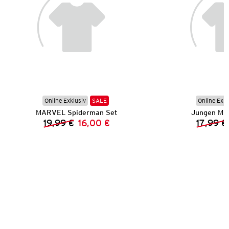
Online Exklusiv
SALE
Online Exkl
MARVEL Spiderman Set
Jungen Mu
19,99 €
16,00 €
17,99 €
Vorheriger Preis:
Neuer Preis: