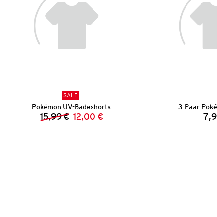
SALE
Pokémon UV-Badeshorts
3 Paar Pok
15,99 €
12,00 €
7,9
Vorheriger Preis:
Neuer Preis: