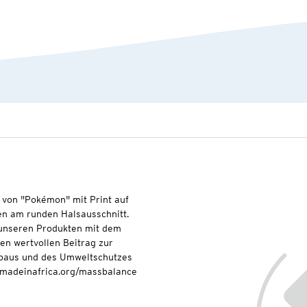
von "Pokémon" mit Print auf
n am runden Halsausschnitt.
t unseren Produkten mit dem
nen wertvollen Beitrag zur
baus und des Umweltschutzes
onmadeinafrica.org/massbalance