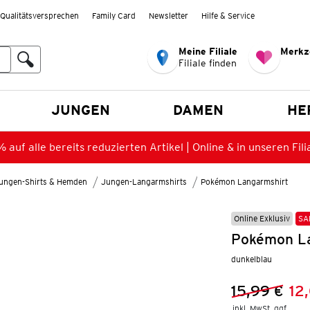
Qualitätsversprechen
Family Card
Newsletter
Hilfe & Service
Meine Filiale
Merkz
Filiale finden
en
JUNGEN
DAMEN
HE
 auf alle bereits reduzierten Artikel | Online & in unseren Fili
ungen-Shirts & Hemden
Jungen-Langarmshirts
Pokémon Langarmshirt
Online Exklusiv
SA
Pokémon La
dunkelblau
15,99 €
12
Vorheriger 
Neuer Preis
inkl. MwSt. ggf.
