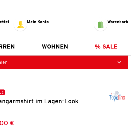
ettel
Mein Konto
Warenkorb
RREN
WOHNEN
% SALE
alen
LE
ngarmshirt im Lagen-Look
,00 €
Preis:
: