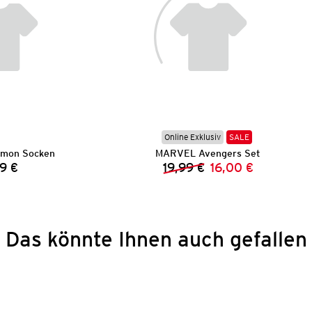
Online Exklusiv
SALE
émon Socken
MARVEL Avengers Set
9 €
19,99 €
16,00 €
Preis:
Vorheriger Preis:
Neuer Preis:
Das könnte Ihnen auch gefallen