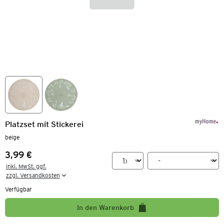
Platzset mit Stickerei
beige
3,99 €
Preis:
inkl. MwSt. ggf.

zzgl. Versandkosten
Verfügbar
In den Warenkorb