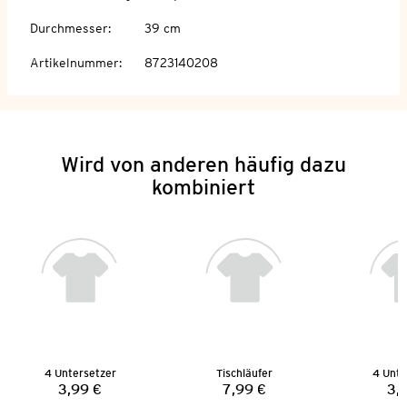
Durchmesser
:
39 cm
Artikelnummer
:
8723140208
Wird von anderen häufig dazu
kombiniert
4 Untersetzer
Tischläufer
4 Unte
3,99 €
7,99 €
3,
Preis:
Preis: