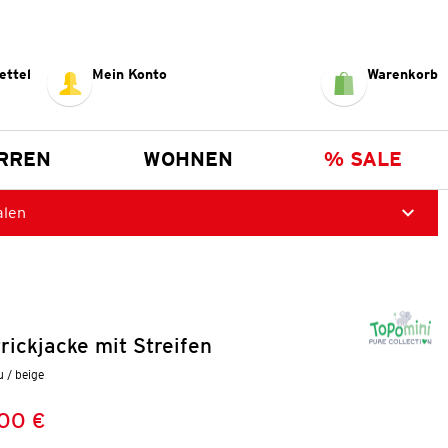
ettel
Mein Konto
Warenkorb
RREN
WOHNEN
% SALE
alen
ickjacke mit Streifen
u / beige
,00 €
Preis:
: