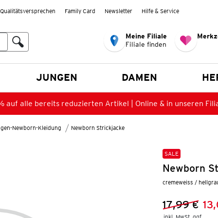
Qualitätsversprechen
Family Card
Newsletter
Hilfe & Service
Meine Filiale
Merkz
Filiale finden
en
JUNGEN
DAMEN
HE
 auf alle bereits reduzierten Artikel | Online & in unseren Fili
gen-Newborn-Kleidung
Newborn Strickjacke
SALE
Newborn Str
cremeweiss / hellgra
17,99 €
13
Vorheriger 
Neuer Preis
inkl. MwSt. ggf.
