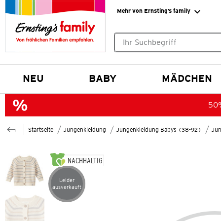
Mehr von Ernsting’s family
Keine Suchvorschläge gefund
NEU
BABY
MÄDCHEN
50%
Startseite
Jungenkleidung
Jungenkleidung Babys (38-92)
Jun
NACHHALTIG
Leider
Artikel leider ausverkauft
ausverkauft